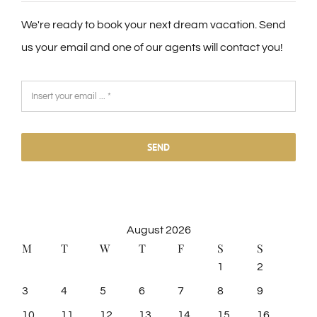
We're ready to book your next dream vacation. Send
us your email and one of our agents will contact you!
SEND
August 2026
M
T
W
T
F
S
S
1
2
3
4
5
6
7
8
9
10
11
12
13
14
15
16