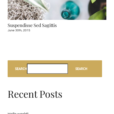
Suspendisse Sed Sagittis
Dui
June 30th, 2015
June
SEARCH
SEARCH
Recent Posts