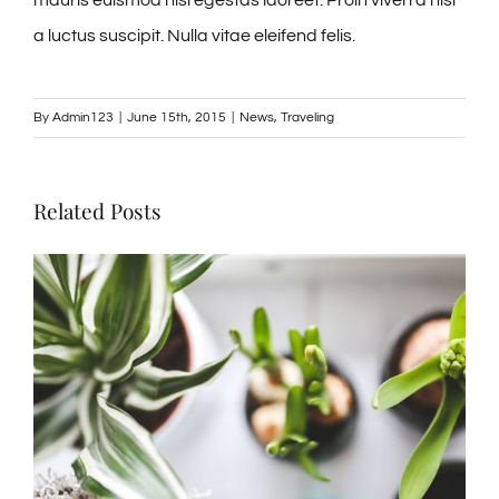
mauris euismod nisi egestas laoreet. Proin viverra nisl
a luctus suscipit. Nulla vitae eleifend felis.
By
Admin123
|
June 15th, 2015
|
News
,
Traveling
Related Posts