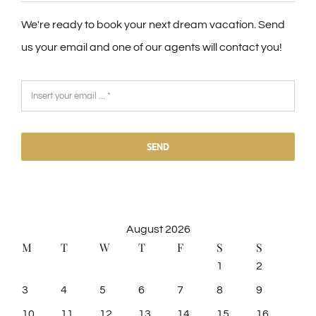
We're ready to book your next dream vacation. Send
us your email and one of our agents will contact you!
SEND
August 2026
M
T
W
T
F
S
S
1
2
3
4
5
6
7
8
9
10
11
12
13
14
15
16