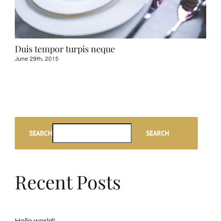
Duis tempor turpis neque
Pra
June 29th, 2015
June
SEARCH
SEARCH
Recent Posts